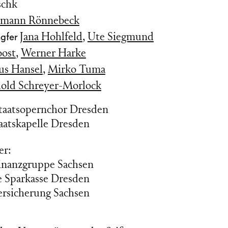
schk
lmann Rönnebeck
ngfer
Jana Hohlfeld
,
Ute Siegmund
oost
,
Werner Harke
us Hansel
,
Mirko Tuma
old Schreyer-Morlock
Staatsopernchor Dresden
aatskapelle Dresden
er:
inanzgruppe Sachsen
e Sparkasse Dresden
ersicherung Sachsen