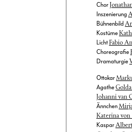
Chor
Jonatha
uch für dessen
Inszenierung
A
Bühnenbild
Ar
 Angst.
Kostüme
Kath
 in seiner
Licht
Fabio An
hicksal eines
Choreografie
Dramaturgie
ten treiben
Bild einer
Ottokar
Marku
t, die in
Agathe
Golda
h Halt sucht.
Johanni van
Ännchen
Mirj
Katerina von
Kaspar
Alber