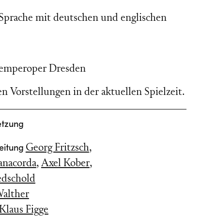
 Sprache mit deutschen und englischen
emperoper Dresden
n Vorstellungen in der aktuellen Spielzeit.
etzung
Leitung
Georg Fritzsch
,
anacorda
,
Axel Kober
,
edschold
alther
Klaus Figge