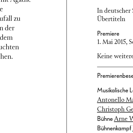
e
In deutscher
fall zu
Übertiteln
n der
Premiere
 dem
1. Mai 2015
,
S
luchten
ehen.
Keine weitere
Premierenbes
siegelt. „Ins
Musikalische 
Carl Maria von
Antonello M
hrung. Schon
Christoph G
e romantische
Bühne
Arne W
denn Weber fand
Bühnenkampf
igkeit des