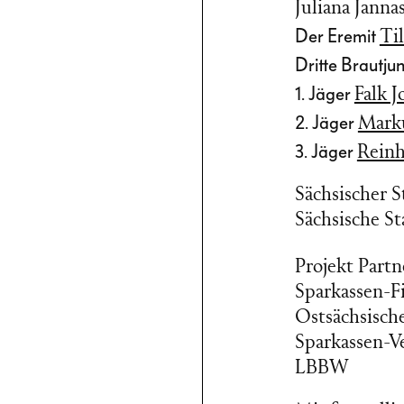
Juliana Janna
Der Eremit
Ti
Dritte Brautju
1. Jäger
Falk J
2. Jäger
Mark
3. Jäger
Reinh
Sächsischer 
Sächsische St
Projekt Partn
Sparkassen-F
Ostsächsisch
Sparkassen-V
LBBW