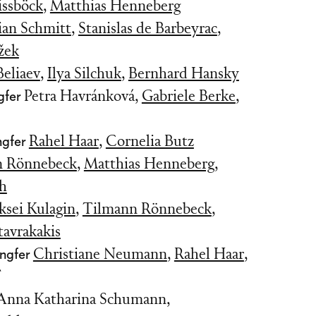
issböck
,
Matthias Henneberg
ian Schmitt
,
Stanislas de Barbeyrac
,
žek
eliaev
,
Ilya Silchuk
,
Bernhard Hansky
gfer
Petra Havránková
,
Gabriele Berke
,
ngfer
Rahel Haar
,
Cornelia Butz
n Rönnebeck
,
Matthias Henneberg
,
h
ksei Kulagin
,
Tilmann Rönnebeck
,
tavrakakis
ungfer
Christiane Neumann
,
Rahel Haar
,
Anna Katharina Schumann
,