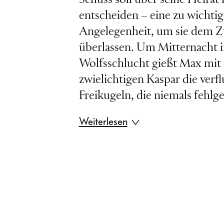
entscheiden – eine zu wichtig
Angelegenheit, um sie dem Zu
überlassen. Um Mitternacht i
Wolfsschlucht gießt Max mit
zwielichtigen Kaspar die verf
Freikugeln, die niemals fehlg
Weiterlesen
Der Pakt mit dem Teufel ist be
Schwarze getroffen“, jubelte 
Weber 1821 nach der Urauffü
bald galt
Der Freischütz
als di
deutsche Oper schlechthin, 
nicht nur Töne für die Heimel