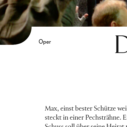
D
Oper
Max, einst bester Schütze wei
steckt in einer Pechsträhne. E
Schuss soll über seine Heirat