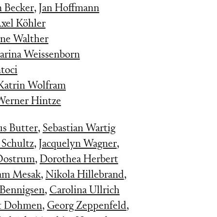
n Becker
,
Jan Hoffmann
xel Köhler
ne Walther
arina Weissenborn
toci
Katrin Wolfram
Werner Hintze
s Butter
,
Sebastian Wartig
 Schultz
,
Jacquelyn Wagner
,
 Oostrum
,
Dorothea Herbert
am Mesak
,
Nikola Hillebrand
,
 Bennigsen
,
Carolina Ullrich
t Dohmen
,
Georg Zeppenfeld
,