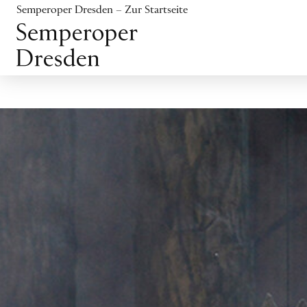
Inhalt anspringen
Semperoper Dresden – Zur Startseite
Fußbereich anspringen