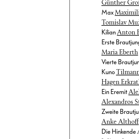
Günther Gro
Max
Maximil
Tomislav Mu
Kilian
Anton B
Erste Brautjun
Maria Eberth
Vierte Brautju
Kuno
Tilman
Hagen Erkrat
Ein Eremit
Ale
Alexandros S
Zweite Brautj
Anke Althoff
Die Hinkende