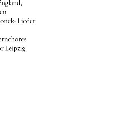
England,
ten
donck- Lieder
pernchores
r Leipzig.