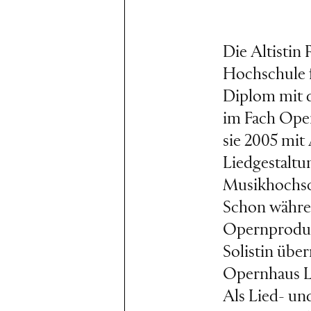
Die Altistin
Hochschule f
Diplom mit d
im Fach Oper
sie 2005 mit
Liedgestaltu
Musikhochsc
Schon währen
Opernprodukt
Solistin übe
Opernhaus L
Als Lied- un