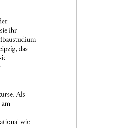
der
ie ihr
Aufbaustudium
ipzig, das
sie
r
urse. Als
m am
ational wie