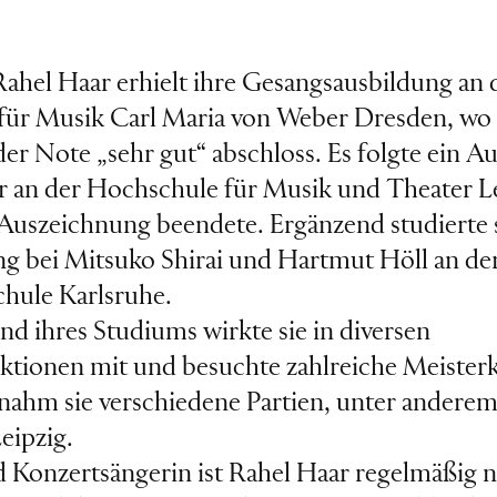
 Rahel Haar erhielt ihre Gesangsausbildung an 
ür Musik Carl Maria von Weber Dresden, wo s
er Note „sehr gut“ abschloss. Es folgte ein 
 an der Hochschule für Musik und Theater Le
 Auszeichnung beendete. Ergänzend studierte 
ng bei Mitsuko Shirai und Hartmut Höll an de
hule Karlsruhe.
d ihres Studiums wirkte sie in diversen
ionen mit und besuchte zahlreiche Meisterk
rnahm sie verschiedene Partien, unter andere
eipzig.
d Konzertsängerin ist Rahel Haar regelmäßig n