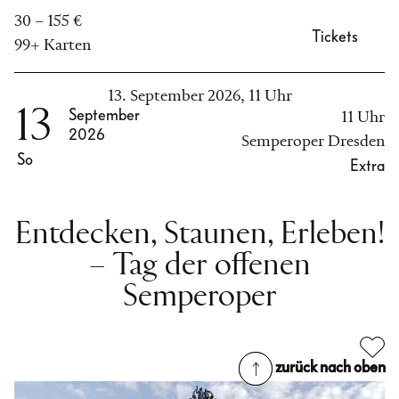
30 – 155 €
Tickets
99+ Karten
13. September 2026, 11 Uhr
13
September
11 Uhr
2026
Semperoper Dresden
So
Extra
Entdecken, Staunen, Erleben!
– Tag der offenen
Semperoper
zurück nach oben
zurück nach oben