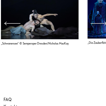
„Die Zauberflö
„Schwanensee“ © Semperoper Dresden/Nicholas MacKay
FAQ