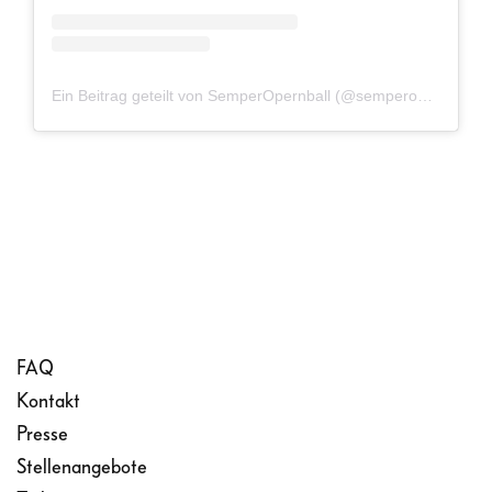
Ein Beitrag geteilt von SemperOpernball (@semperopernball)
FAQ
Kontakt
Presse
Stellenangebote