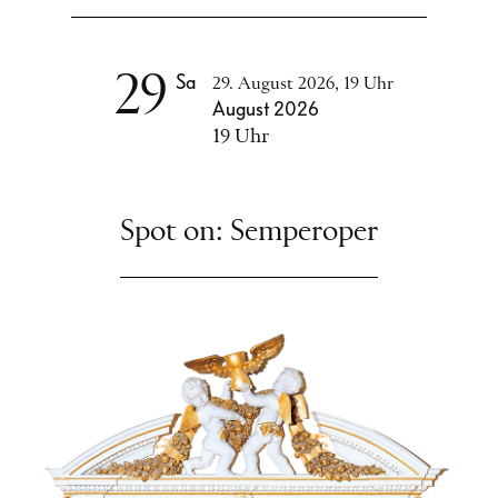
29
Sa
29. August 2026, 19 Uhr
August 2026
19 Uhr
26 – 145 €
Tickets
99+ Karten
Spot on: Semperoper
Alle Termine