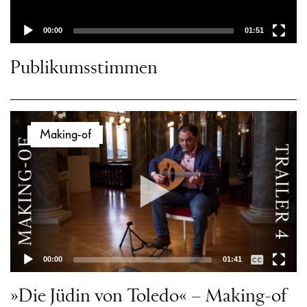
00:00
01:51
Publikumsstimmen
Video-
Making-of
Player
00:00
01:41
»Die Jüdin von Toledo« – Making-of