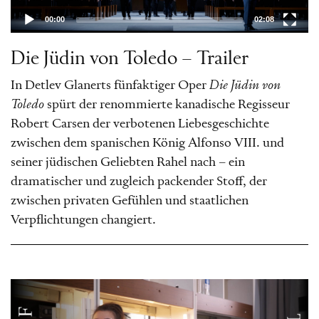
Stoff, der zwischen privaten Gefühlen und
00:00
02:08
staatlichen Verpflichtungen changiert.
Die Jüdin von Toledo – Trailer
Ausgangspunkt ist das Historische
Trauerspiel in fünf Akten
Die Jüdin von
In Detlev Glanerts fünfaktiger Oper
Die Jüdin von
Toledo
des österreichischen Dramatikers
Toledo
spürt der renommierte kanadische Regisseur
Robert Carsen der verbotenen Liebesgeschichte
Franz Grillparzer für die gleichnamige
zwischen dem spanischen König Alfonso VIII. und
Oper, die spätromantische Klänge mit
seiner jüdischen Geliebten Rahel nach – ein
Traditionen aus dem 20. Jahrhundert
dramatischer und zugleich packender Stoff, der
verbindet und dadurch eine eigene,
zwischen privaten Gefühlen und staatlichen
genuin höchst differenzierte Klangsprache
Verpflichtungen changiert.
schafft.
Video-
Player