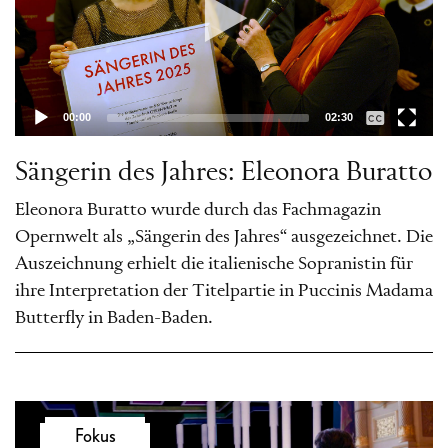
umwirbt Alice, als wie geplant Meg Page
das Tête-à-Tête unterbricht und vor dem
nahenden eifersüchtigen Ford warnt.
Kurz darauf vermeldet Mrs. Quickly, dass
00:00
02:30
Ford tatsächlich kommt. Die Frauen
Sängerin des Jahres: Eleonora Buratto
verstecken Falstaff, als Mr. Ford mit Dr.
Cajus, Bardolfo und Pistola anrückt, um
Eleonora Buratto wurde durch das Fachmagazin
seine Frau des Ehebruchs zu überführen.
Opernwelt als „Sängerin des Jahres“ ausgezeichnet. Die
Auszeichnung erhielt die italienische Sopranistin für
Stattdessen erwischt er Nannetta und
ihre Interpretation der Titelpartie in Puccinis Madama
Fenton beim Küssen. Zur allgemeinen
Butterfly in Baden-Baden.
Erheiterung wird Falstaff bloßgestellt.
Dritter Akt
Video-
Ein gedemütigter Falstaff beklagt die
Fokus
Player