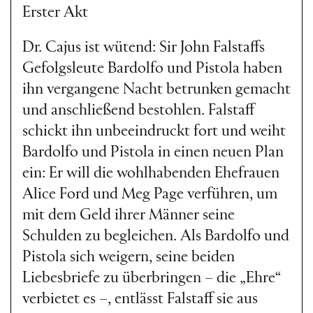
und erfand sich quasi noch
Erster Akt
einmal neu: Passend zu dem
Dr. Cajus ist wütend: Sir John Falstaffs
gewitzt mit Worten,
Gefolgsleute Bardolfo und Pistola haben
Verweisen und Versmaßen
ihn vergangene Nacht betrunken gemacht
und anschließend bestohlen. Falstaff
spielenden Text von Arrigo
schickt ihn unbeeindruckt fort und weiht
Boito schuf Verdi eine
Bardolfo und Pistola in einen neuen Plan
ein: Er will die wohlhabenden Ehefrauen
detailreich
Alice Ford und Meg Page verführen, um
durchkomponierte Partitur
mit dem Geld ihrer Männer seine
voll lebendiger Leichtigkeit
Schulden zu begleichen. Als Bardolfo und
Pistola sich weigern, seine beiden
und Tiefe, durchsetzt von
Liebesbriefe zu überbringen – die „Ehre“
melancholischen und
verbietet es –, entlässt Falstaff sie aus