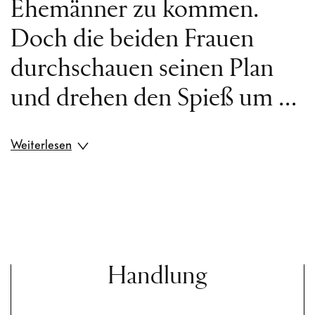
Ehemänner zu kommen.
Doch die beiden Frauen
durchschauen seinen Plan
und drehen den Spieß um …
Weiterlesen
Mit seiner 1893 in Mailand
uraufgeführten letzten Oper
wandte sich der fast 80-
jährige Giuseppe Verdi ein
Handlung
zweites Mal der Komödie zu