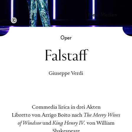
mehr Medien
Semperoper Dresden / Jochen Quast
Oper
Falstaff
Giuseppe Verdi
Commedia lirica in drei Akten
Libretto von Arrigo Boito nach
The Merry Wives
of Windsor
und
King Henry IV.
von William
Shakespeare