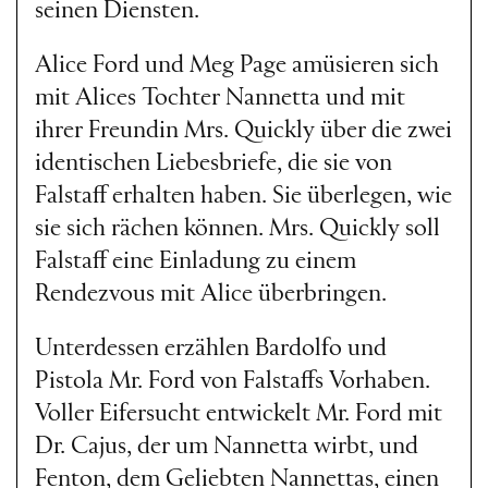
seinen Diensten.
lyrischen Momenten, bis hin
zur berühmten Schlussfuge:
Alice Ford und Meg Page amüsieren sich
mit Alices Tochter Nannetta und mit
„Alles ist Spaß auf Erden!“
ihrer Freundin Mrs. Quickly über die zwei
identischen Liebesbriefe, die sie von
Nach dem großen Erfolg mit
Falstaff erhalten haben. Sie überlegen, wie
Rossinis
La Cenerentola
2021
sie sich rächen können. Mrs. Quickly soll
Falstaff eine Einladung zu einem
inszeniert Damiano
Rendezvous mit Alice überbringen.
Michieletto nun Verdis
Unterdessen erzählen Bardolfo und
Commedia lirica als
Pistola Mr. Ford von Falstaffs Vorhaben.
temporeiche, opulent
Voller Eifersucht entwickelt Mr. Ford mit
Dr. Cajus, der um Nannetta wirbt, und
ausgestattete Komödie über
Fenton, dem Geliebten Nannettas, einen