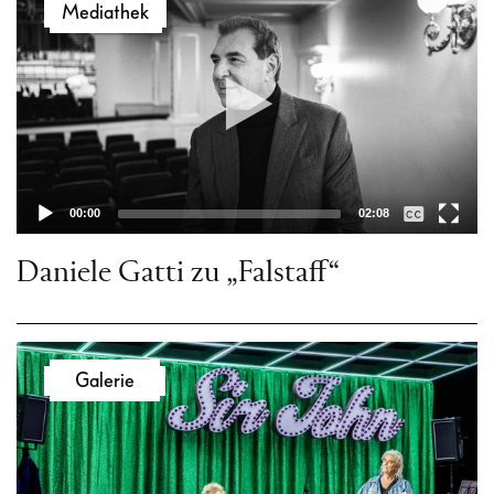
Mediathek
Player
00:00
02:08
Daniele Gatti zu „Falstaff“
Galerie