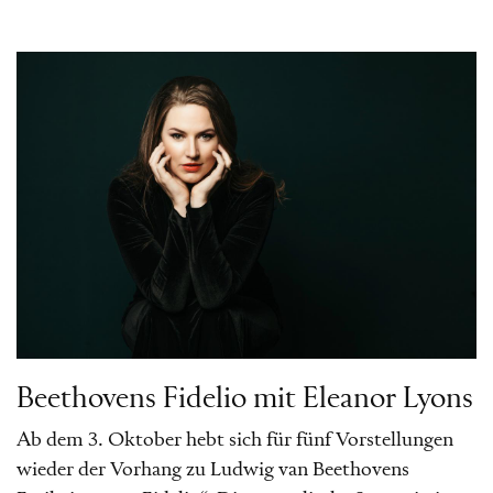
Beethovens Fidelio mit Eleanor Lyons
Ab dem 3. Oktober hebt sich für fünf Vorstellungen
wieder der Vorhang zu Ludwig van Beethovens