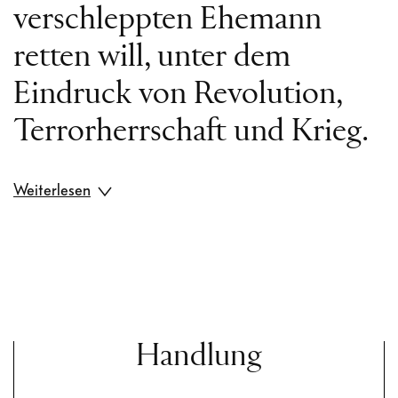
verschleppten Ehemann
retten will, unter dem
Eindruck von Revolution,
Terrorherrschaft und Krieg.
Weiterlesen
In seiner Oper steht der
Heldenmut der Leonore
neben der Alltagswelt des
Gefängniswärters Rocco,
Handlung
steht große Oper neben