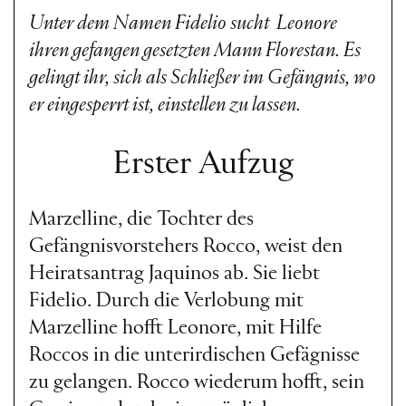
deutschem Singspiel. Doch
Unter dem Namen Fidelio sucht Leonore
am Ende steht eine
ihren gefangen gesetzten Mann Florestan. Es
gelingt ihr, sich als Schließer im Gefängnis, wo
Befreiung, die Beethoven in
er eingesperrt ist, einstellen zu lassen.
schier übermenschliche,
Erster Aufzug
utopische Klänge kleidet.
Über drei Jahrzehnte nach
Marzelline, die Tochter des
der Premiere hat die
Gefängnisvorstehers Rocco, weist den
Dresdener
Heiratsantrag Jaquinos ab. Sie liebt
Fidelio
-
Fidelio. Durch die Verlobung mit
Produktion von 1989 nichts
Marzelline hofft Leonore, mit Hilfe
von ihrer Eindringlichkeit
Roccos in die unterirdischen Gefägnisse
zu gelangen. Rocco wiederum hofft, sein
verloren.