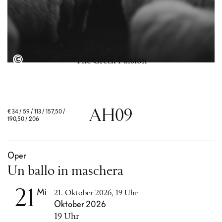
Michael Fajerman
The Greek Passion
AH09
€
34 / 59 / 113 / 157,50 /
190,50 / 206
Oper
Un ballo in maschera
21
Mi
21. Oktober 2026, 19 Uhr
Oktober 2026
19 Uhr