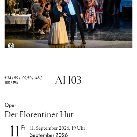
Semperoper Dresden, Foto: Sebastian Hoppe
Don Giovanni
AH03
€
34 / 59 / 109,50 / 148 /
180 / 195
Oper
Der Florentiner Hut
11
Fr
11. September 2026, 19 Uhr
September 2026