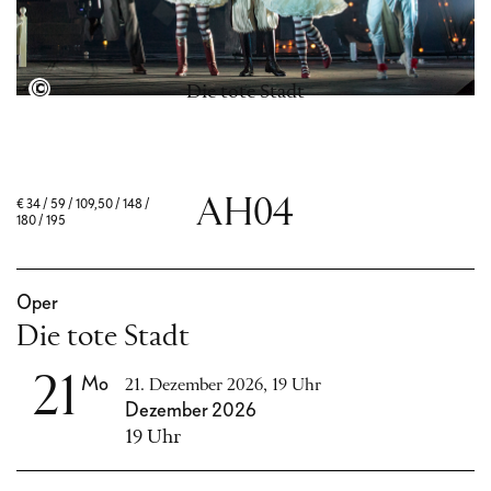
Semperoper Dresden, Foto: David Baltzer
Die tote Stadt
AH04
€
34 / 59 / 109,50 / 148 /
180 / 195
Oper
Die tote Stadt
21
Mo
21. Dezember 2026, 19 Uhr
Dezember 2026
19 Uhr