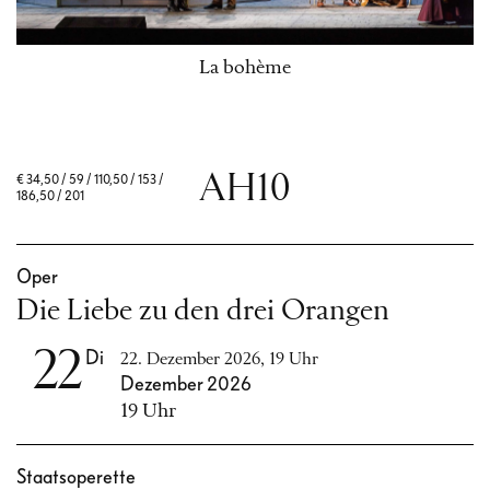
La bohème
AH10
€
34,50 / 59 / 110,50 / 153 /
186,50 / 201
Oper
Die Liebe zu den drei Orangen
22
Di
22. Dezember 2026, 19 Uhr
Dezember 2026
19 Uhr
Staatsoperette