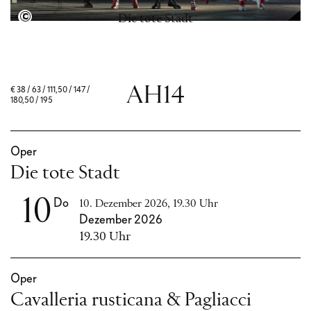
Semperoper Dresden, Foto: David Baltzer
Die tote Stadt
AH14
€
38 / 63 / 111,50 / 147 /
180,50 / 195
Oper
Die tote Stadt
10
Do
10. Dezember 2026, 19.30 Uhr
Dezember 2026
19.30 Uhr
Oper
Cavalleria rusticana & Pagliacci