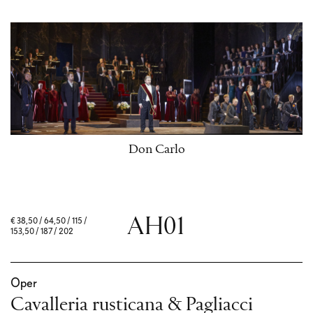
Don Carlo
AH01
€
38,50 / 64,50 / 115 /
153,50 / 187 / 202
Oper
Cavalleria rusticana & Pagliacci