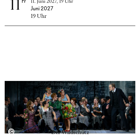
11
Fr
11. Juni 2027, 19 Uhr
Juni 2027
19 Uhr
Semperoper Dresden, Foto: Matthias Creutziger
Der Wildschütz