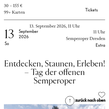
30 – 155 €
Tickets
99+ Karten
13. September 2026, 11 Uhr
13
September
11 Uhr
2026
Semperoper Dresden
So
Extra
Entdecken, Staunen, Erleben!
– Tag der offenen
Semperoper
zurück nach oben
zurück nach oben