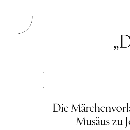
„D
.
.
Die Märchenvorl
Musäus zu 