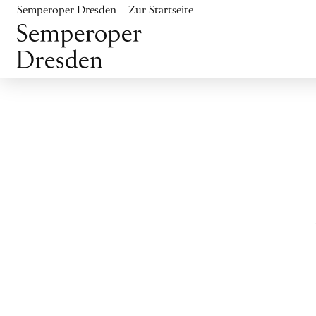
Inhalt anspringen
Semperoper Dresden – Zur Startseite
Fußbereich anspringen