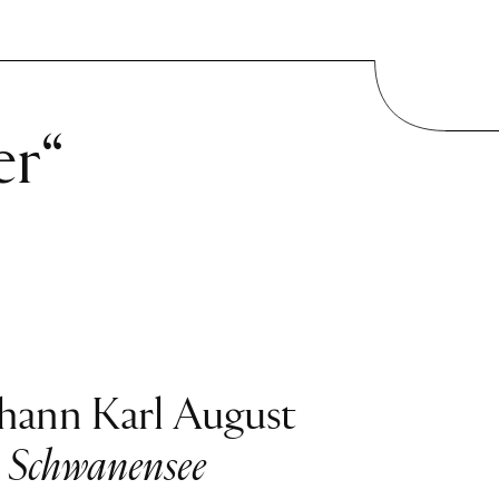
er“
hann Karl August
n
Schwanensee