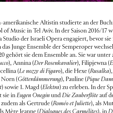
ch-amerikanische Altistin studierte an der Bu
 of Music in Tel Aviv. In der Saison 2016/17 w
Studio der Israeli Opera engagiert, bevor sie 
in das Junge Ensemble der Semperoper wechselt
20 gehört sie dem Ensemble an. Sie war unter
cco
), Annina (
Der Rosenkavalier
), Filipjewna (
E
cellina (
Le nozze di Figaro
), die Hexe (
Rusalka
)
1. Norn (
Götterdämmerung
), Pauline (
Pique Dam
t
) sowie 1. Magd (
Elektra
) zu erleben. In der Sp
 sie in
Eugen Onegin
und
Die Zauberflöte
auf d
zudem als Gertrude (
Roméo et Juliette
), als Mut
als Mère Jeanne (
Dialogues des Carmélites
), in
D