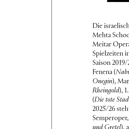
Die israelis
Mehta School
Meitar Opera 
Spielzeiten 
Saison 2019/
Fenena (
Nabu
Onegin
), Mar
Rheingold
), 
(
Die tote Stad
2025/26 steht
Semperoper, 
und Gretel
), 