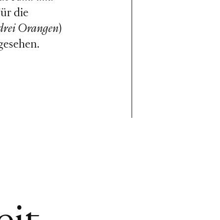
Für die
 drei Orangen
)
gesehen.