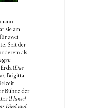
chmann-
ar sie am
für zwei
e. Seit der
 anderem als
ugen
, Erda (
Das
e
), Brigitta
ielzeit
er Bühne der
ter (
Hänsel
as Kind und