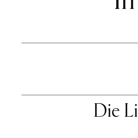
In
Die L