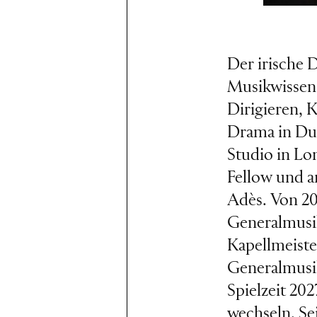
Der irische D
Musikwissens
Dirigieren, 
Drama in Dub
Studio in L
Fellow und 
Adès. Von 20
Generalmusi
Kapellmeister
Generalmusik
Spielzeit 20
wechseln. Se