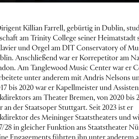
irigent Killian Farrell, gebürtig in Dublin, stu
chaft am Trinity College seiner Heimatstadt 
Klavier und Orgel am DIT Conservatory of Mu
lin. Anschließend war er Korrepetitor am N
ondon. Am Tanglewood Music Center war er 
arbeitete unter anderem mit Andris Nelsons 
17 bis 2020 war er Kapellmeister und Assisten
kdirektors am Theater Bremen, von 2020 bis 
 an der Staatsoper Stuttgart. Seit 2023 ist er
direktor des Meininger Staatstheaters und wi
27/28 in gleicher Funktion ans Staatstheater N
ine Engagements führten ihn unter anderem a