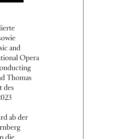
dierte
sowie
sic and
ational Opera
Conducting
und Thomas
t des
2023
rd ab der
ürnberg
n die