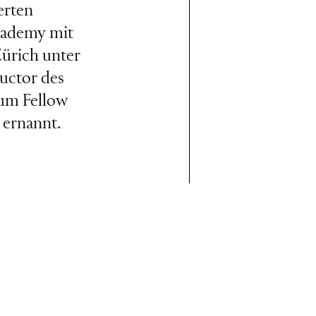
erten
Academy mit
ürich unter
ductor des
um Fellow
 ernannt.