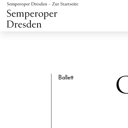
Inhalt anspringen
Semperoper Dresden – Zur Startseite
Fußbereich anspringen
Ballett
C