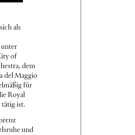
sich als
e unter
ity of
hestra, dem
a del Maggio
elmäßig für
die Royal
tätig ist.
orenz
arlsruhe und