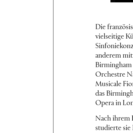
Die französis
vielseitige K
Sinfoniekonze
anderem mit
Birmingham 
Orchestre N
Musicale Fio
das Birmingh
Opera in Lon
Nach ihrem K
studierte si