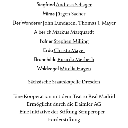
Siegfried
Andreas Schager
Mime
Jürgen Sacher
Der Wanderer
John Lundgren
,
Thomas J. Mayer
Alberich
Markus Marquardt
Fafner
Stephen Milling
Erda
Christa Mayer
Brünnhilde
Ricarda Merbeth
Waldvogel
Mirella Hagen
Sächsische Staatskapelle Dresden
Eine Kooperation mit dem Teatro Real Madrid
Ermöglicht durch die Daimler AG
Eine Initiative der Stiftung Semperoper –
Förderstiftung