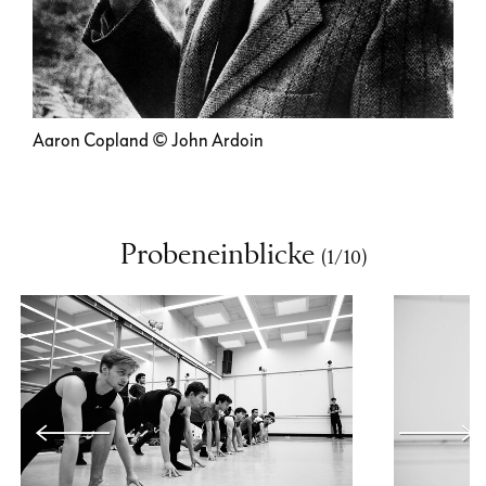
Abdruck mit freundlicher Genehmigung von
Boosey & Hawkes
Aaron Copland © John Ardoin
Probeneinblicke
(
1
/10)