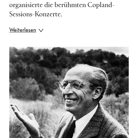
organisierte die berühmten Copland-
Sessions-Konzerte.
Weiterlesen
Aaron Copland war eine der am meisten
geehrten kulturellen Persönlichkeiten in
der Geschichte der USA. Die
Freiheitsmedaille des Präsidenten oder das
Große Verdienstkreuz der Bundesrepublik
Deutschland waren nur einige der
Ehrungen und Auszeichnungen, die er
erhielt. Im Jahr 1982 wurde ihm zu Ehren
die Aaron Copland School of Music am
Queens College der City University of
New York gegründet.