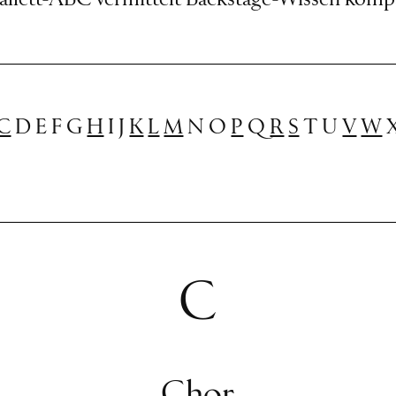
llett-ABC vermittelt Backstage-Wissen kompa
C
D E F G
H
I J
K
L
M
N O
P
Q
R
S
T U
V
W
X
C
Chor