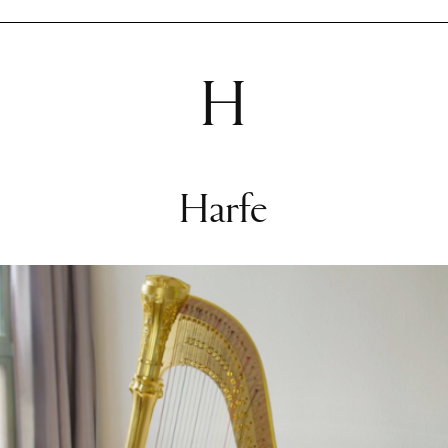
H
Harfe