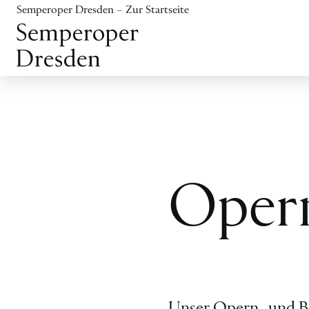
Inhalt anspringen
Semperoper Dresden – Zur Startseite
Fußbereich anspringen
Opern