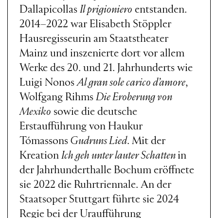
Dallapicollas
Il prigioniero
entstanden.
2014–2022 war Elisabeth Stöppler
Hausregisseurin am Staatstheater
Mainz und inszenierte dort vor allem
Werke des 20. und 21. Jahrhunderts wie
Luigi Nonos
Al gran sole carico d’amore
,
Wolfgang Rihms
Die Eroberung von
Mexiko
sowie die deutsche
Erstaufführung von Haukur
Tómassons
Gudruns Lied
. Mit der
Kreation
Ich geh unter lauter Schatten
in
der Jahrhunderthalle Bochum eröffnete
sie 2022 die Ruhrtriennale. An der
Staatsoper Stuttgart führte sie 2024
Regie bei der Uraufführung