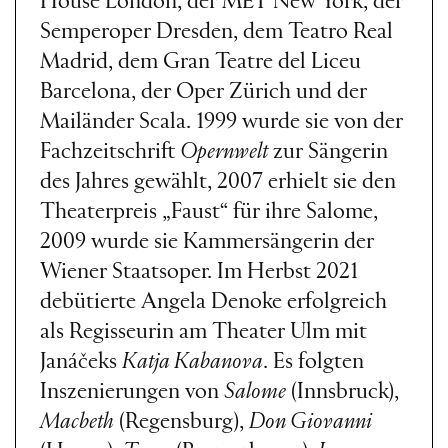
House London, der MET New York, der
Semperoper Dresden, dem Teatro Real
Madrid, dem Gran Teatre del Liceu
Barcelona, der Oper Zürich und der
Mailänder Scala. 1999 wurde sie von der
Fachzeitschrift
Opernwelt
zur Sängerin
des Jahres gewählt, 2007 erhielt sie den
Theaterpreis „Faust“ für ihre Salome,
2009 wurde sie Kammersängerin der
Wiener Staatsoper. Im Herbst 2021
debütierte Angela Denoke erfolgreich
als Regisseurin am Theater Ulm mit
Janáčeks
Katja Kabanova
. Es folgten
Inszenierungen von
Salome
(Innsbruck),
Macbeth
(Regensburg),
Don Giovanni