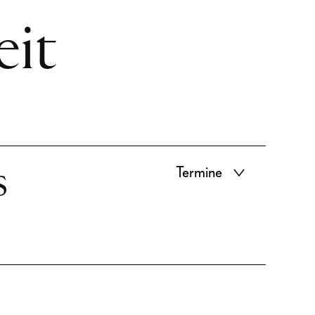
eit
s
Termine