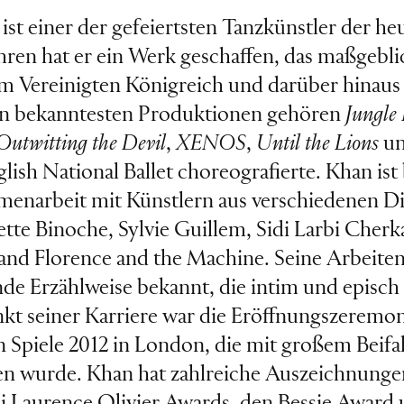
st einer der gefeiertsten Tanzkünstler der heu
ahren hat er ein Werk geschaffen, das maßgebli
m Vereinigten Königreich und darüber hinaus
nen bekanntesten Produktionen gehören
Jungle
Outwitting the Devil
,
XENOS
,
Until the Lions
u
glish National Ballet choreografierte. Khan ist
enarbeit mit Künstlern aus verschiedenen Di
ette Binoche, Sylvie Guillem, Sidi Larbi Cher
nd Florence and the Machine. Seine Arbeiten
de Erzählweise bekannt, die intim und episch z
t seiner Karriere war die Eröffnungszeremon
Spiele 2012 in London, die mit großem Beifal
 wurde. Khan hat zahlreiche Auszeichnungen