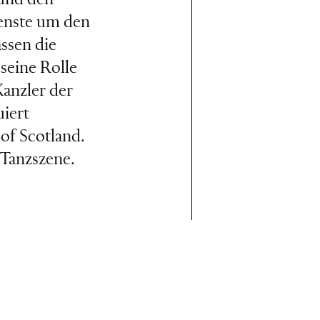
 und den
ienste um den
ssen die
 seine Rolle
Kanzler der
iert
of Scotland.
 Tanzszene.