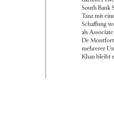
darunter zwe
South Bank S
Tanz mit ein
Schaffung v
als Associate
De Montfort 
mehrerer Uni
Khan bleibt e