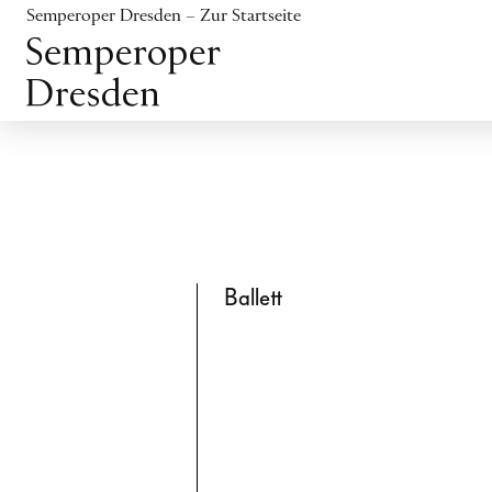
Inhalt anspringen
Semperoper Dresden – Zur Startseite
Fußbereich anspringen
Ballett