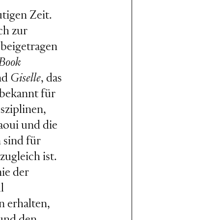
tigen Zeit.
ch zur
 beigetragen
 Book
nd
Giselle
, das
 bekannt für
sziplinen,
kaoui und die
 sind für
ugleich ist.
ie der
l
 erhalten,