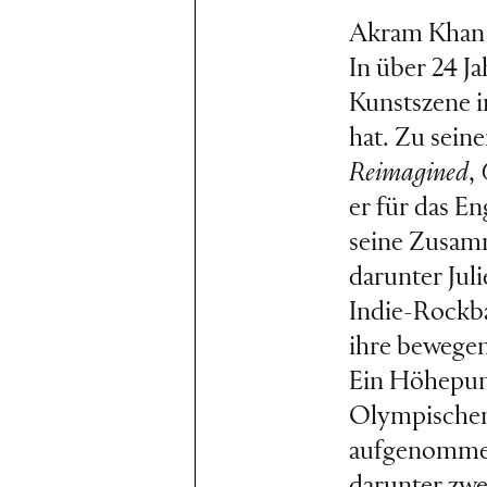
Akram Khan i
In über 24 J
Kunstszene i
hat. Zu sei
Reimagined
,
er für das En
seine Zusamm
darunter Juli
Indie-Rockba
ihre bewegen
Ein Höhepunk
Olympischen 
aufgenommen