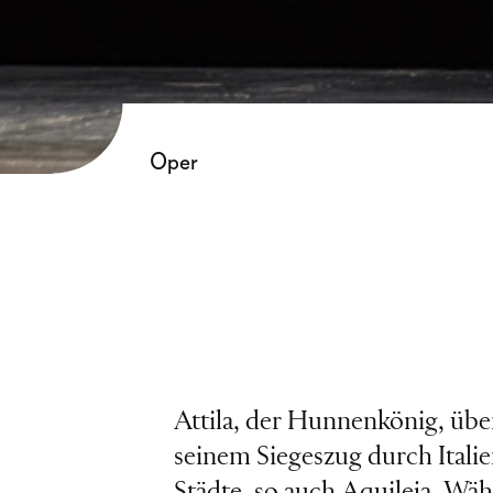
Oper
Attila, der Hunnenkönig, übe
seinem Siegeszug durch Itali
Städte, so auch Aquileja. Wäh