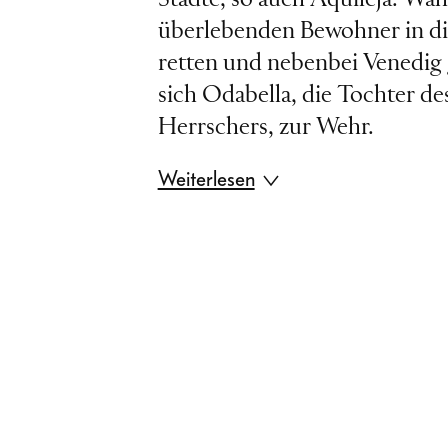
überlebenden Bewohner in d
retten und nebenbei Venedig 
sich Odabella, die Tochter de
Herrschers, zur Wehr.
Weiterlesen
Beeindruckt von ihrer Tapferke
Attila in sie. Odabella spiel
ihres Vaters Gefühle vor, will
Rache an ihm nehmen. Zusa
römischen General und kaise
Gesandten Ezio will ihr wirkl
Foresto den Hunnenkönig du
Gifttrank ermorden. Odabella 