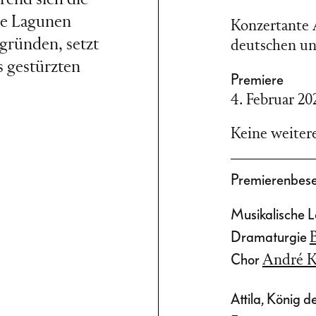
ie Lagunen
Konzertante A
gründen, setzt
deutschen un
s gestürzten
Premiere
4. Februar 20
Keine weitere
it verliebt sich
t dem Mörder
Premierenbes
 jedoch heimlich
Musikalische 
mmen mit dem
Dramaturgie
rlichen
Chor
André K
icher Liebhaber
rch einen
Attila, König 
vereitelt dies