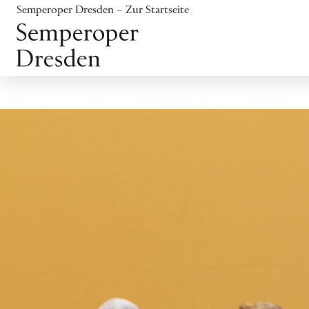
Inhalt anspringen
Semperoper Dresden – Zur Startseite
Fußbereich anspringen