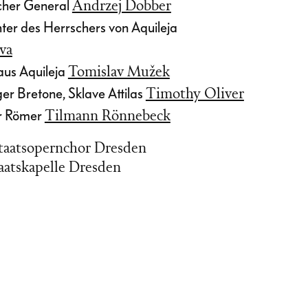
scher General
Andrzej Dobber
ter des Herrschers von Aquileja
va
 aus Aquileja
Tomislav Mužek
ger Bretone, Sklave Attilas
Timothy Oliver
er Römer
Tilmann Rönnebeck
Staatsopernchor Dresden
aatskapelle Dresden