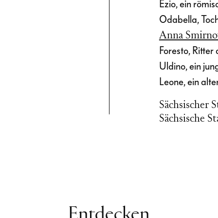
Ezio, ein römi
, dass nur sie
Odabella, Toch
Anna Smirno
 aus seiner
Foresto, Ritter
ler Energie.
Uldino, ein jun
e Odabellas als
Leone, ein alt
e Amazone mit
Sächsischer 
timmeinsatz«
Sächsische St
er, mit welcher
 die Figuren
elegte
f zwischen den
christlich
sbesondere auch
Entdecken