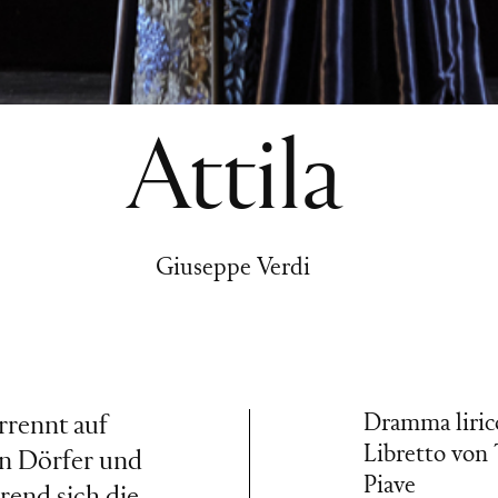
Attila
Giuseppe Verdi
Dramma liric
rrennt auf
Libretto von
en Dörfer und
Piave
rend sich die