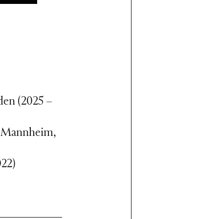
den (2025 –
t Mannheim,
022)