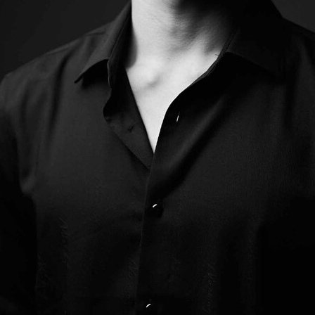
oper Dresden/Admill Kuyler