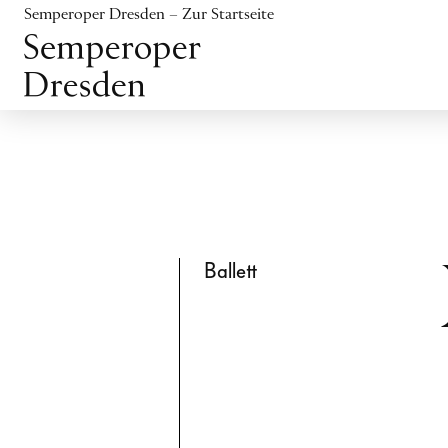
Inhalt anspringen
Semperoper Dresden – Zur Startseite
Fußbereich anspringen
Ballett