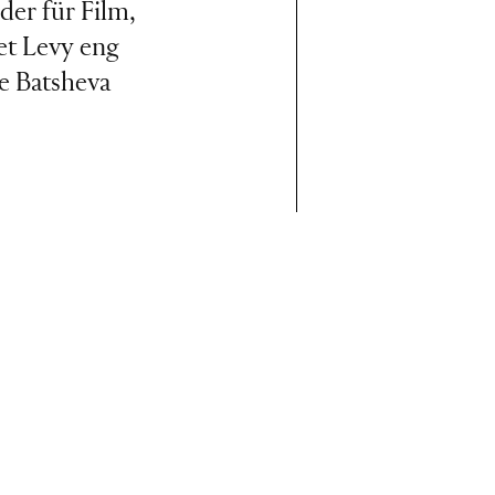
der für Film,
et Levy eng
e Batsheva