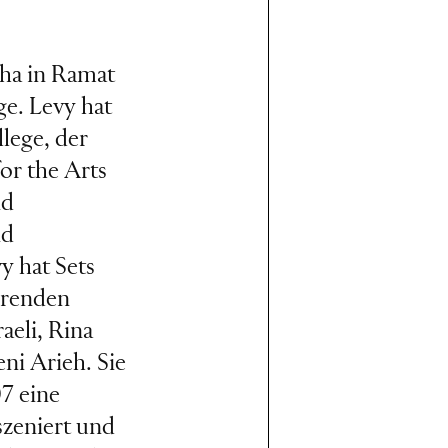
sha in Ramat
e. Levy hat
lege, der
for the Arts
nd
nd
y hat Sets
hrenden
aeli, Rina
ni Arieh. Sie
7 eine
szeniert und