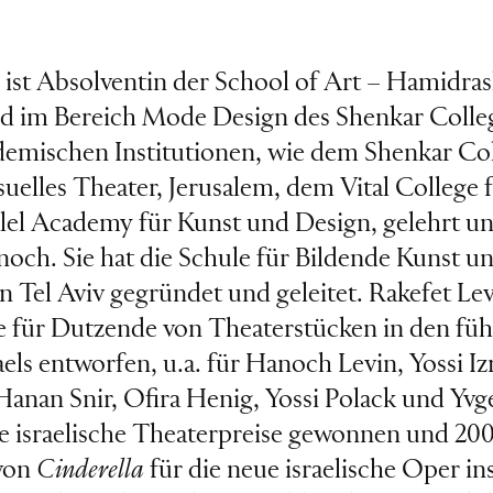
 ist Absolventin der School of Art – Hamidra
d im Bereich Mode Design des Shenkar Colleg
ademischen Institutionen, wie dem Shenkar Col
suelles Theater, Jerusalem, dem Vital College 
lel Academy für Kunst und Design, gelehrt u
noch. Sie hat die Schule für Bildende Kunst u
n Tel Aviv gegründet und geleitet. Rakefet Lev
 für Dutzende von Theaterstücken in den fü
els entworfen, u.a. für Hanoch Levin, Yossi Izr
Hanan Snir, Ofira Henig, Yossi Polack und Yvge
he israelische Theaterpreise gewonnen und 200
von
Cinderella
für die neue israelische Oper in