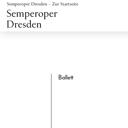
Inhalt anspringen
Semperoper Dresden – Zur Startseite
Fußbereich anspringen
Ballett