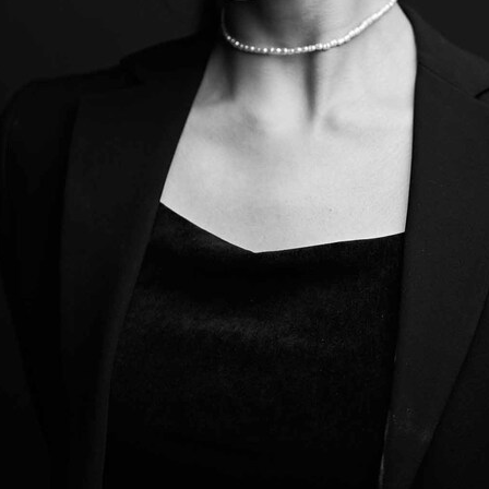
oper Dresden/Admill Kuyler