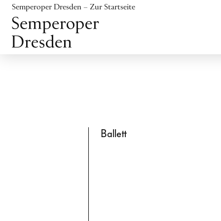
Inhalt anspringen
Semperoper Dresden – Zur Startseite
Fußbereich anspringen
Ballett