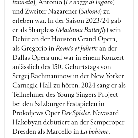
traviata
), Antonio (
Le nozze di Figaro
)
und Zweiter Nazarener (
Salome
) zu
erleben war. In der Saison 2023/24 gab
er als Sharpless (
Madama Butterfly
) sein
Debüt an der Houston Grand Opera,
als Gregorio in
Roméo et Juliette
an der
Dallas Opera und war in einem Konzert
anlässlich des 150. Geburtstags von
Sergej Rachmaninow in der New Yorker
Carnegie Hall zu hören. 2024 sang er als
Teilnehmer des Young Singers Project
bei den Salzburger Festspielen in
Prokofjews Oper
Der Spieler
. Navasard
Hakobyan debütiert an der Semperoper
Dresden als Marcello in
La bohème
.