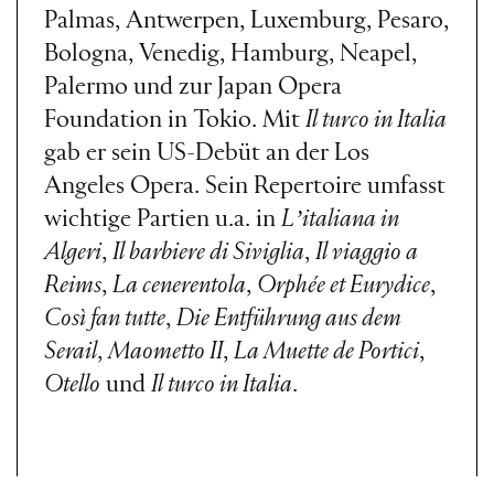
Palmas, Antwerpen, Luxemburg, Pesaro,
Bologna, Venedig, Hamburg, Neapel,
Palermo und zur Japan Opera
Foundation in Tokio. Mit
Il turco in Italia
gab er sein US-Debüt an der Los
Angeles Opera. Sein Repertoire umfasst
wichtige Partien u.a. in
Lʼitaliana in
Algeri
,
Il barbiere di Siviglia
,
Il viaggio a
Reims
,
La cenerentola
,
Orphée et Eurydice
,
Così fan tutte
,
Die Entführung aus dem
Serail
,
Maometto II
,
La Muette de Portici
,
Otello
und
Il turco in Italia
.