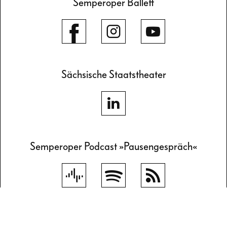
Semperoper Ballett
Sächsische Staatstheater
Semperoper Podcast »Pausengespräch«