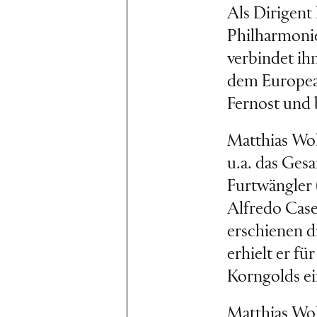
Als Dirigent
Philharmonie
verbindet ih
dem Europea
Fernost und
Matthias Wol
u.a. das Ge
Furtwängler 
Alfredo Case
erschienen d
erhielt er 
Korngolds e
Matthias Wol