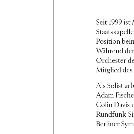
Seit 1999 is
Staatskapell
Position bei
Während der 
Orchester der
Mitglied des
Als Solist a
Adam Fischer
Colin Davis
Rundfunk-Sin
Berliner Sy