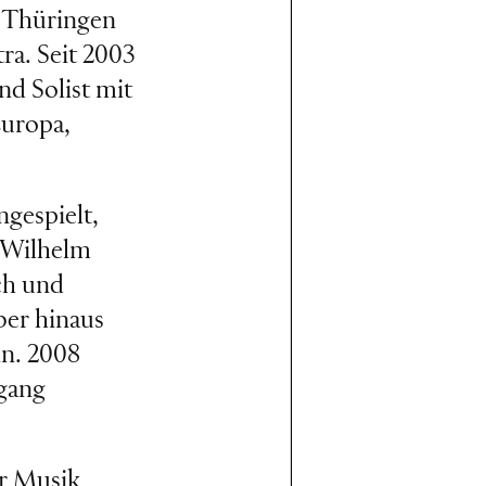
e Thüringen
a. Seit 2003
nd Solist mit
Europa,
ngespielt,
 Wilhelm
ch und
ber hinaus
in. 2008
gang
ür Musik