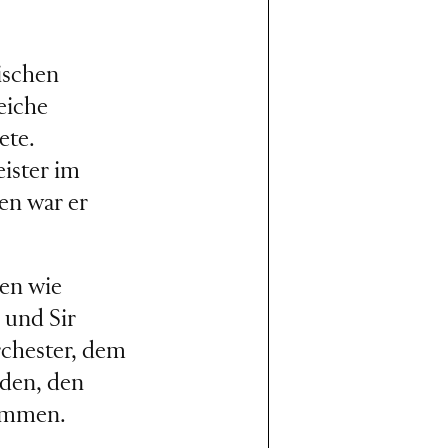
ischen
eiche
ete.
ister im
ren war er
ten wie
 und Sir
chester, dem
sden, den
sammen.