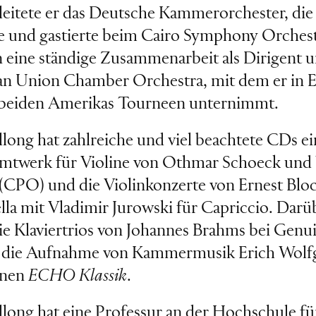
 leitete er das Deutsche Kammerorchester, di
 und gastierte beim Cairo Symphony Orchestr
n eine ständige Zusammenarbeit als Dirigent u
n Union Chamber Orchestra, mit dem er in 
 beiden Amerikas Tourneen unternimmt.
long hat zahlreiche und viel beachtete CDs ei
samtwerk für Violine von Othmar Schoeck und
(CPO) und die Violinkonzerte von Ernest Blo
lla mit Vladimir Jurowski für Capriccio. Darü
ie Klaviertrios von Johannes Brahms bei Genu
für die Aufnahme von Kammermusik Erich Wolf
inen
ECHO Klassik
.
long hat eine Professur an der Hochschule f