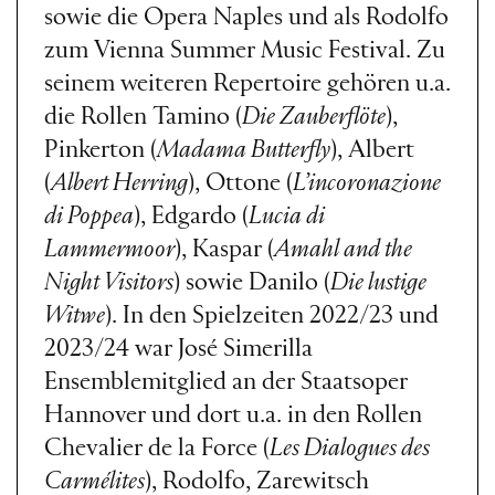
sowie die Opera Naples und als Rodolfo
zum Vienna Summer Music Festival. Zu
seinem weiteren Repertoire gehören u.a.
die Rollen Tamino (
Die Zauberflöte
),
Pinkerton (
Madama Butterfly
), Albert
(
Albert Herring
), Ottone (
L’incoronazione
di Poppea
), Edgardo (
Lucia di
Lammermoor
), Kaspar (
Amahl and the
Night Visitors
) sowie Danilo (
Die lustige
Witwe
). In den Spielzeiten 2022/23 und
2023/24 war José Simerilla
Ensemblemitglied an der Staatsoper
Hannover und dort u.a. in den Rollen
Chevalier de la Force (
Les Dialogues des
Carmélites
), Rodolfo, Zarewitsch