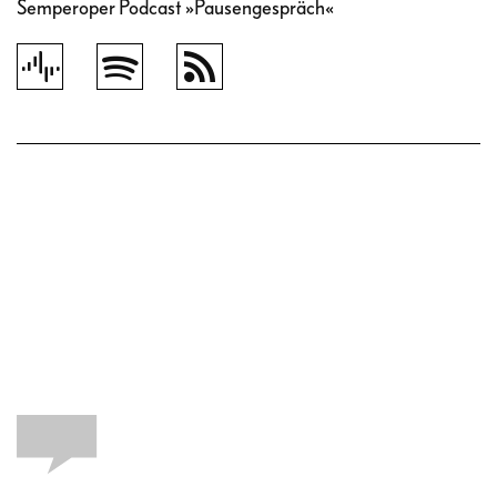
Semperoper Podcast »Pausengespräch«