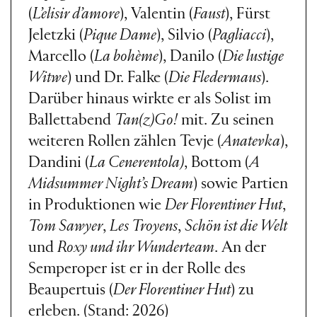
(
L’elisir d’amore
), Valentin (
Faust
), Fürst
Jeletzki (
Pique Dame
), Silvio (
Pagliacci
),
Marcello (
La bohème
), Danilo (
Die lustige
Witwe
) und Dr. Falke (
Die Fledermaus
).
Darüber hinaus wirkte er als Solist im
Ballettabend
Tan(z)Go!
mit. Zu seinen
weiteren Rollen zählen Tevje (
Anatevka
),
Dandini (
La Cenerentola)
, Bottom (
A
Midsummer Night’s Dream
) sowie Partien
in Produktionen wie
Der Florentiner Hut
,
Tom Sawyer
,
Les Troyens
,
Schön ist die Welt
und
Roxy und ihr Wunderteam
. An der
Semperoper ist er in der Rolle des
Beaupertuis (
Der Florentiner Hut
) zu
erleben. (Stand: 2026)