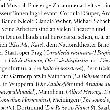
nd Musical. Eine enge Zusammenarbeit verbind
sseur*innen Inga Levant, Cordula Däuper, Aro
 Bauer, Nicole Claudia Weber, Michael Schac
 Seine Arbeiten sind an vielen Theatern und
 Deutschlands und Europas zu sehen, u. a. a
en (
Kiss Me, Kate
), dem Nationaltheater Brno
der Staatsoper Prag (
Cavalleria rusticana
/
I Pagli
. a.
L’elisir d’amore, Die Csárdásfürstin
und
Die 
lagenfurt (u. a.
Un ballo in maschera
), Bern (
Evi
r am Gärtnerplatz in München (
La Bohème
un
), in Wuppertal (
Die Zauberflöte
und
Ariadne a
warzwaldmädel
), Mannheim (
Albert Herring
,
Di
omedian Harmonists
), Meiningen (
The sound o
oletto
), Dortmund (
Die Reise zu Planet 9
), Saa