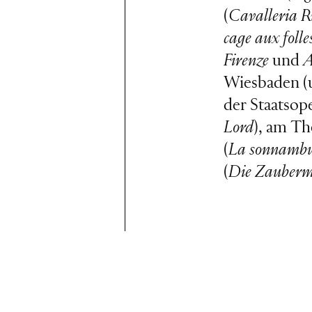
(
Cavalleria R
cage aux folle
Firenze
und
A
Wiesbaden (u
der Staatsop
Lord
), am Th
(
La sonnamb
(
Die Zauberm