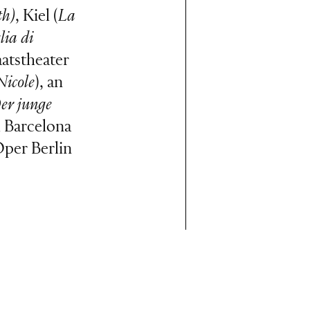
th)
, Kiel (
La
lia di
aatstheater
icole
), an
er junge
d Barcelona
Oper Berlin