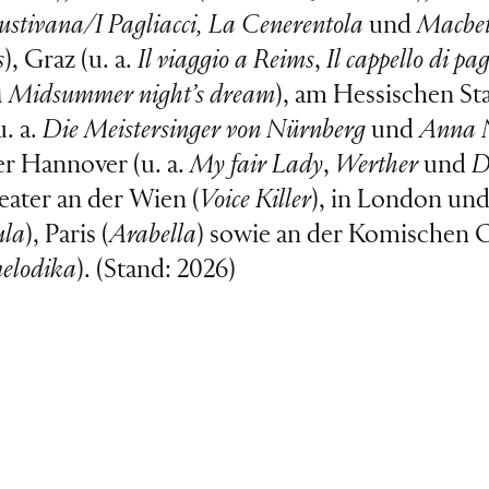
ustivana/I Pagliacci, La Cenerentola
und
Macbe
s
), Graz (u. a.
Il viaggio a Reims
,
Il cappello di pag
 Midsummer night’s dream
), am Hessischen St
. a.
Die Meistersinger von Nürnberg
und
Anna N
er Hannover (u. a.
My fair Lady
,
Werther
und
D
eater an der Wien (
Voice Killer
), in London un
ula
), Paris (
Arabella
) sowie an der Komischen 
elodika
). (Stand: 2026)