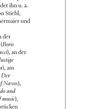
et ihn u. a.
n Stiehl,
hermaier und
n der
 (
Boris
acci
), an der
lustige
ta
), am
d
Der
uf Naxos
),
do and
f music
),
rbrücken