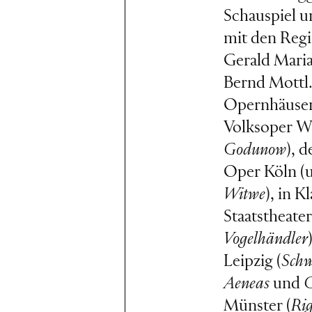
Schauspiel u
mit den Regi
Gerald Maria
Bernd Mottl.
Opernhäusern
Volksoper Wi
Godunow
), 
Oper Köln (u
Witwe
), in K
Staatstheate
Vogelhändler
Leipzig (
Sch
Aeneas
und
C
Münster (
Rig