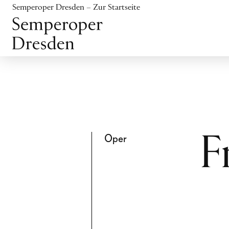
Inhalt anspringen
Semperoper Dresden – Zur Startseite
Fußbereich anspringen
Oper
F