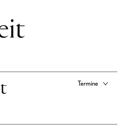
eit
t
Termine