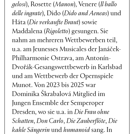
gelosi
), Rosette (
Manon
), Venere (
Il ballo
delle ingrate
), Dido (
Dido and Aeneas
) und
Háta (
Die verkaufte Braut
) sowie
Maddalena (
Rigoletto
) gesungen. Sie
nahm an mehreren Wettbewerben teil,
u.a. am Jeunesses Musicales der Janáček-
Philharmonie Ostrava, am Antonín-
Dvořák-Gesangswettbewerb in Karlsbad
und am Wettbewerb der Opernspiele
Munot. Von 2023 bis 2025 war
Dominika Škrabalová Mitglied im
Jungen Ensemble der Semperoper
Dresden, wo sie u.a. in
Die Frau ohne
Schatten
,
Don Carlo
,
Die Zauberflöte
,
Die
kahle Sängerin
und
humanoid
sang. In