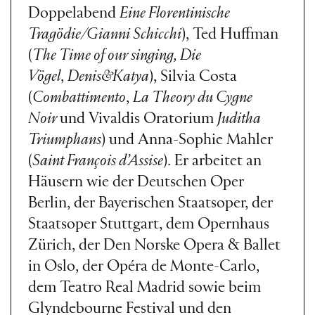
Doppelabend
Eine Florentinische
Tragödie/Gianni Schicchi
), Ted Huffman
(
The Time of our singing, Die
Vögel
,
Denis&Katya
), Silvia Costa
(
Combattimento
,
La Theory du Cygne
Noir
und Vivaldis Oratorium
Juditha
Triumphans
) und Anna-Sophie Mahler
(
Saint François d’Assise
). Er arbeitet an
Häusern wie der Deutschen Oper
Berlin, der Bayerischen Staatsoper, der
Staatsoper Stuttgart, dem Opernhaus
Zürich, der Den Norske Opera & Ballet
in Oslo, der Opéra de Monte-Carlo,
dem Teatro Real Madrid sowie beim
Glyndebourne Festival und den