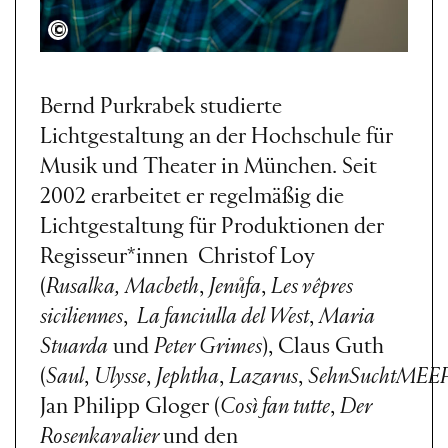
Monika Ritterhaus
Bernd Purkrabek studierte
Lichtgestaltung an der Hochschule für
Musik und Theater in München. Seit
2002 erarbeitet er regelmäßig die
Lichtgestaltung für Produktionen der
Regisseur*innen Christof Loy
(
Rusalka,
Macbeth
,
Jenůfa
,
Les vêpres
siciliennes
,
La fanciulla del West
,
Maria
Stuarda
und
Peter Grimes
), Claus Guth
(
Saul
,
Ulysse
,
Jephtha
,
Lazarus
,
SehnSuchtMEE
Jan Philipp Gloger (
Così fan tutte
,
Der
Rosenkavalier
und den