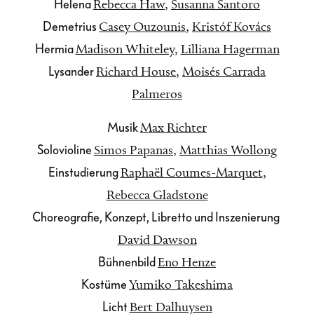
Helena
Rebecca Haw
,
Susanna Santoro
Demetrius
Casey Ouzounis
,
Kristóf Kovács
Hermia
Madison Whiteley
,
Lilliana Hagerman
Lysander
Richard House
,
Moisés Carrada
Palmeros
Musik
Max Richter
Solovioline
Simos Papanas
,
Matthias Wollong
Einstudierung
Raphaël Coumes-Marquet
,
Rebecca Gladstone
Choreografie, Konzept, Libretto und Inszenierung
David Dawson
Bühnenbild
Eno Henze
Kostüme
Yumiko Takeshima
Licht
Bert Dalhuysen