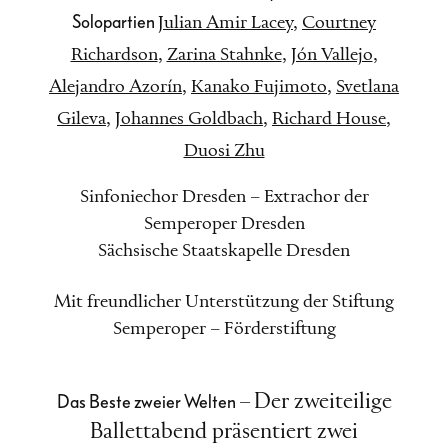
Solopartien
Julian Amir Lacey
,
Courtney
Richardson
,
Zarina Stahnke
,
Jón Vallejo
,
Alejandro Azorín
,
Kanako Fujimoto
,
Svetlana
Gileva
,
Johannes Goldbach
,
Richard House
,
Duosi Zhu
Sinfoniechor Dresden – Extrachor der
Semperoper Dresden
Sächsische Staatskapelle Dresden
Mit freundlicher Unterstützung der Stiftung
Semperoper – Förderstiftung
–
Der zweiteilige
Das Beste zweier Welten
Ballettabend präsentiert zwei