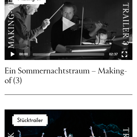
jeweils zeitlos gültiges Tanztheater
erschaffen. Die Sächsische Staatskapelle
Dresden und das Semperoper Ballett
wirken kongenial zusammen, bringen
Oberon, Titania und Puck mit viel
Humor auf die Bühne und verwandeln
00:00
02:37
anschließend Max Richters
Neukomposition von Vivaldis »Vier
Ein Sommernachtstraum – Making-
Jahreszeiten« (2012) in fließende
of (3)
Bewegung.
Video-
Stücktrailer
Player