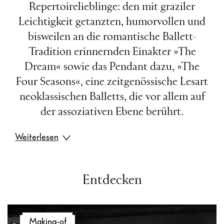
Repertoirelieblinge: den mit graziler
Leichtigkeit getanzten, humorvollen und
bisweilen an die romantische Ballett-
Tradition erinnernden Einakter »The
Dream« sowie das Pendant dazu, »The
Four Seasons«, eine zeitgenössische Lesart
neoklassischen Balletts, die vor allem auf
der assoziativen Ebene berührt.
Weiterlesen
Beide Choreografen – Frederick Ashton in
der Adaption von Shakespeares »A
Entdecken
Midsummer Night’s Dream« und David
Dawson mit der tänzerischen Umsetzung
Video-
von Vivaldis »Vier Jahreszeiten« – haben
Making-of
Player