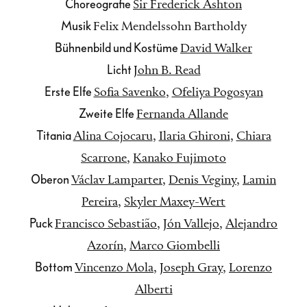
Choreografie
Sir Frederick Ashton
Musik
Felix Mendelssohn Bartholdy
Bühnenbild und Kostüme
David Walker
Licht
John B. Read
Erste Elfe
Sofia Savenko
,
Ofeliya Pogosyan
Zweite Elfe
Fernanda Allande
Titania
Alina Cojocaru
,
Ilaria Ghironi
,
Chiara
Scarrone
,
Kanako Fujimoto
Oberon
Václav Lamparter
,
Denis Veginy
,
Lamin
Pereira
,
Skyler Maxey-Wert
Puck
Francisco Sebastião
,
Jón Vallejo
,
Alejandro
Azorín
,
Marco Giombelli
Bottom
Vincenzo Mola
,
Joseph Gray
,
Lorenzo
Alberti