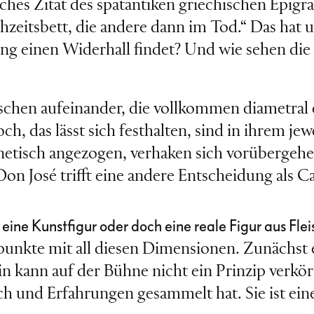
iches Zitat des spätantiken griechischen Epigra
hzeitsbett, die andere dann im Tod.“ Das hat 
rung einen Widerhall findet? Und wie sehen di
chen aufeinander, die vollkommen diametral 
h, das lässt sich festhalten, sind in ihrem je
gnetisch angezogen, verhaken sich vorüberge
on José trifft eine andere Entscheidung als Ca
eine Kunstfigur oder doch eine reale Figur aus Flei
unkte mit all diesen Dimensionen. Zunächst e
rin kann auf der Bühne nicht ein Prinzip verkö
ch und Erfahrungen gesammelt hat. Sie ist ein