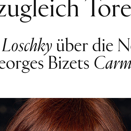
zugleich Tore
 Loschky
über die N
eorges Bizets
Carm