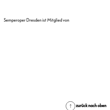
Semperoper Dresden ist Mitglied von
zurück nach oben
zurück nach oben