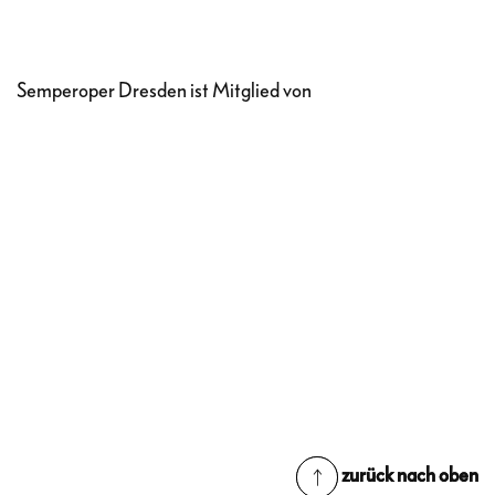
Semperoper Dresden ist Mitglied von
zurück nach oben
zurück nach oben