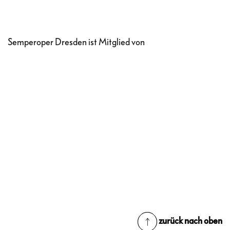
Semperoper Dresden ist Mitglied von
zurück nach oben
zurück nach oben