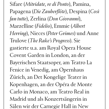
Sifare (
Mitridate, re di Ponto
), Pamina,
Papagena (
Die Zauberflöte
), Despina (
Così
fan tutte
), Zerlina (
Don Giovanni
),
Marzelline (
Fidelio
), Emmie (
Albert
Herring
), Nieces (
Peter Grimes
) und Anne
Trulove (
The Rake’s Progress
). Sie
gastierte u.a. am Royal Opera House
Covent Garden in London, an der
Bayerischen Staatsoper, am Teatro La
Fenice in Venedig, am Opernhaus
Zürich, an Det Kongelige Teater in
Kopenhagen, an der Opéra de Monte
Carlo in Monaco, am Teatro Real in
Madrid und als Konzertsängerin in
Sälen wir der Carnegie Hall in New