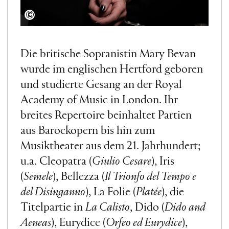
Andy Staples
Die britische Sopranistin Mary Bevan
wurde im englischen Hertford geboren
und studierte Gesang an der Royal
Academy of Music in London. Ihr
breites Repertoire beinhaltet Partien
aus Barockopern bis hin zum
Musiktheater aus dem 21. Jahrhundert;
u.a. Cleopatra (
Giulio Cesare
), Iris
(
Semele
), Bellezza (
Il Trionfo del Tempo e
del Disinganno
), La Folie (
Platée
), die
Titelpartie in
La Calisto
, Dido (
Dido and
Aeneas
), Eurydice (
Orfeo ed Eurydice
),