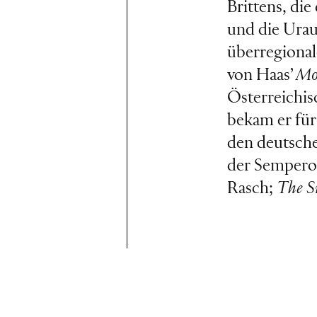
Brittens, di
und die Urau
überregional
von Haas’
Mo
Österreichis
bekam er fü
den deutsche
der Sempero
Rasch;
The S