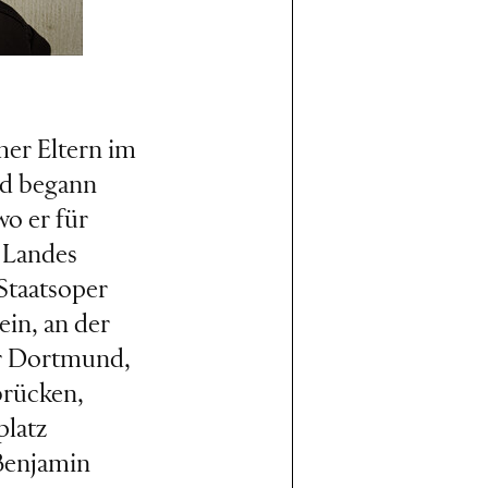
her Eltern im
nd begann
wo er für
 Landes
Staatsoper
in, an der
er Dortmund,
brücken,
platz
 Benjamin