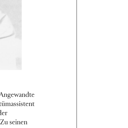
r Angewandte
tümassistent
der
 Zu seinen