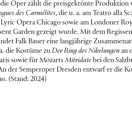
 die Oper zählt die preisgekrönte Produktion
ogues des Carmélites
, die u. a. am Teatro alla Sc
r Lyric Opera Chicago sowie am Londoner Ro
vent Garden gezeigt wurde. Mit dem Regisse
ndet Falk Bauer eine langjährige Zusammenarb
.a. die Kostüme zu
Der Ring des Nibelungen
an 
Paris sowie für Mozarts
Mitridate
bei den Salzb
 An der Semperoper Dresden entwarf er die K
us
. (Stand: 2024)