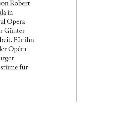
 von Robert
ala in
yal Opera
ur Günter
eit. Für ihn
der Opéra
urger
ostüme für