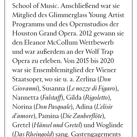
School of Music. Anschließend war sie
Mitglied des Glimmerglass Young Artist
Programms und des Opernstudios der
Houston Grand Opera. 2012 gewann sie
den Eleanor McCollum Wettbewerb
und war außerdem an der Wolf Trap
Opera zu erleben. Von 2015 bis 2020
war sie Ensemblemitglied der Wiener
Staatsoper, wo sie u. a. Zerlina (
Don
Giovanni
), Susanna (
Le nozze di Figaro
),
Nannetta (
Falstaff
), Gilda (
Rigoletto
),
Norina (
Don Pasquale
), Adina (
L'elisir
d'amore
), Pamina (
Die Zauberflöte
),
Gretel (
Hänsel und Gretel
) und Woglinde
(
Das Rheingold
) sang. Gastengagements