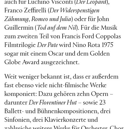
auch für Luchino Visconti (
Der Leopard
),
Franco Zeffirelli (
Der Widerspenstigen
Zähmung
,
Romeo und Julia
) oder für John
Guillermin (
Tod auf dem Nil
). Für die Musik
zum zweiten Teil von Francis Ford Coppolas
Filmtrilogie
Der Pate
wird Nino Rota 1975
sogar mit einem Oscar und dem Golden
Globe Award ausgezeichnet.
Weit weniger bekannt ist, dass er außerdem
fast ebenso viele nicht-filmische Werke
komponiert: Dazu gehören zehn Opern –
darunter
Der Florentiner Hut
– sowie 23
Ballett- und Bühnenkompositionen, drei
Sinfonien, drei Klavierkonzerte und
zahlreiche weitere Werke für Orchester, Chor