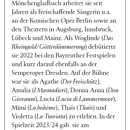
Mönchengladbach arbeitet sie seit
Jahren als freischaffende Sängerin u.a.
an der Komischen Oper Berlin sowie an
den Theatern in Augsburg, Innsbruck,
Lübeck und Mainz. Als Woglinde (
Das
Rheingold
/
Götterdämmerung
) debütierte
sie 2022 bei den Bayreuther Festspielen
und kurz darauf ebenfalls an der
Semperoper Dresden. Auf der Bühne
war sie als Agathe (
Der Freischütz
),
Amalia (
I Masnadieri
), Donna Anna (
Don
Giovanni
), Lucia (
Lucia di Lammermoor
),
Mimi (
La bohème
), Thaïs (
Thaïs
) und
Violetta (
La Traviata
) zu erleben. In der
Spielzeit 2023/24 gab sie am