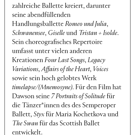
zahlreiche Ballette kreiert, darunter
seine abendfüllenden
Handlungsballette
Romeo und Julia
,
Schwanensee
,
Giselle
und
Tristan + Isolde
.
Sein choreografisches Repertoire
umfasst unter vielen anderen
Kreationen
Four Last Songs
,
Legacy
Variations
,
Affairs of the Heart
,
Voices
sowie sein hoch gelobtes Werk
timelapse/(Mnemosyne)
. Für den Film hat
Dawson seine
7 Portraits of Solitude
für
die Tänzer*innen des des Semperoper
Ballett,
Styx
für Maria Kochetkova und
The Swan
für das Scottish Ballet
entwickelt.