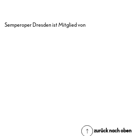
Semperoper Dresden ist Mitglied von
zurück nach oben
zurück nach oben