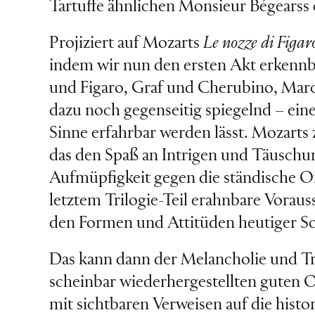
Tartuffe ähnlichen Monsieur Bégearss e
Projiziert auf Mozarts
Le nozze di Figar
indem wir nun den ersten Akt erkennbar
und Figaro, Graf und Cherubino, Marce
dazu noch gegenseitig spiegelnd – eine
Sinne erfahrbar werden lässt. Mozarts
das den Spaß an Intrigen und Täuschun
Aufmüpfigkeit gegen die ständische Or
letztem Trilogie-Teil erahnbare Voraus
den Formen und Attitüden heutiger Sch
Das kann dann der Melancholie und Tri
scheinbar wiederhergestellten guten 
mit sichtbaren Verweisen auf die his