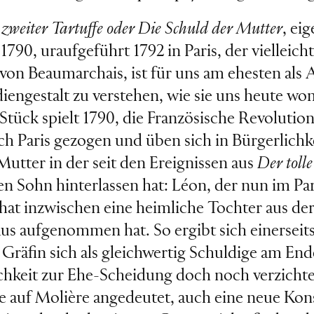
 zweiter Tartuffe oder Die Schuld der Mutter
, ei
790, uraufgeführt 1792 in Paris, der vielleic
 von Beaumarchais, ist für uns am ehesten als 
iengestalt zu verstehen, wie sie uns heute 
tück spielt 1790, die Französische Revolution
ch Paris gezogen und üben sich in Bürgerlichk
utter in der seit den Ereignissen aus
Der toll
en Sohn hinterlassen hat: Léon, der nun im Paris
hat inzwischen eine heimliche Tochter aus de
Haus aufgenommen hat. So ergibt sich einerseit
 Gräfin sich als gleichwertig Schuldige am End
hkeit zur Ehe-Scheidung doch noch verzichte
e auf Molière angedeutet, auch eine neue Kons