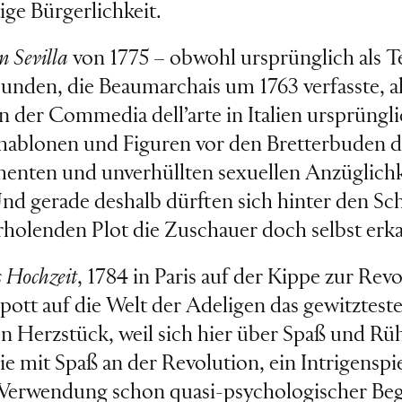
ige Bürgerlichkeit.
n Sevilla
von 1775 – obwohl ursprünglich als Te
unden, die Beaumarchais um 1763 verfasste, a
n der Commedia dell’arte in Italien ursprüngli
hablonen und Figuren vor den Bretterbuden d
menten und unverhüllten sexuellen Anzüglichk
d gerade deshalb dürften sich hinter den Sch
olenden Plot die Zuschauer doch selbst erka
s Hochzeit
, 1784 in Paris auf der Kippe zur Re
Spott auf die Welt der Adeligen das gewitztest
en Herzstück, weil sich hier über Spaß und Rüh
ie mit Spaß an der Revolution, ein Intrigenspi
r Verwendung schon quasi-psychologischer B