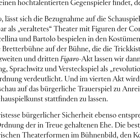
inen hochtalentierten Gegenspieler findet, der
o
, lässt sich die Bezugnahme auf die Schauspie
 als „veraltetes“ Theater mit Figuren der Com
llina und Bartolo bespielen in den Kostümen 
 Bretterbühne auf der Bühne, die die Trickkis
 zweiten und dritten
Figaro
-Akt lassen wir dan
g, Sprachwitz und Versteckspiel als „revoluti
dnung verdeutlicht. Und im vierten Akt wird u
schau auf das bürgerliche Trauerspiel zu Anre
auspielkunst stattfinden zu lassen.
stesse bürgerlicher Sicherheit ebenso entspre
Ordnung der in Treue gehaltenen Ehe. Die bes
torischen Theaterformen im Bühnenbild, den K