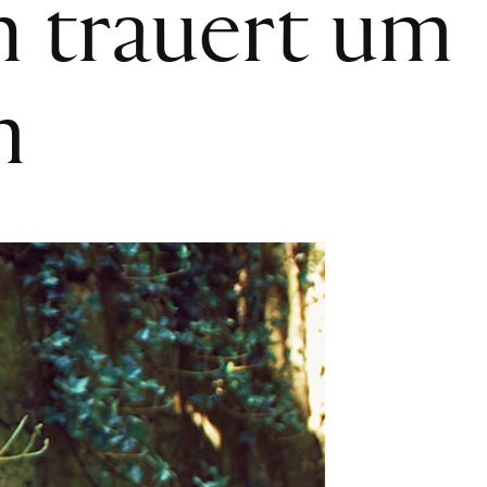
 trauert um
m