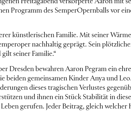
ngenen Freitagabend verkörperte Aaron mit s
schen Programm des SemperOpernballs vor ein
erer künstlerischen Familie. Mit seiner Wärme
mperoper nachhaltig geprägt. Sein plötzliche
ilt seiner Familie.“
per Dresden bewahren Aaron Pegram ein ehre
die beiden gemeinsamen Kinder Anya und Leo. I
derungen dieses tragischen Verlustes gegenü
en und ihnen ein Stück Stabilität in dieser
Leben gerufen. Jeder Beitrag, gleich welcher 