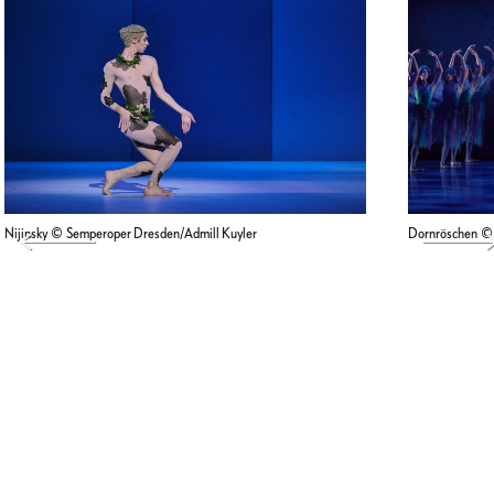
Nijinsky © Semperoper Dresden/Admill Kuyler
Dornröschen © 